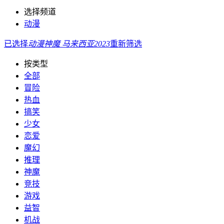
选择频道
动漫
已选择
动漫
神魔
马来西亚
2023
重新筛选
按类型
全部
冒险
热血
搞笑
少女
恋爱
魔幻
推理
神魔
竞技
游戏
益智
机战