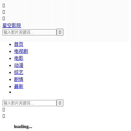



星空影院

首页
电视剧
电影
动漫
综艺
剧情
最新



loading...