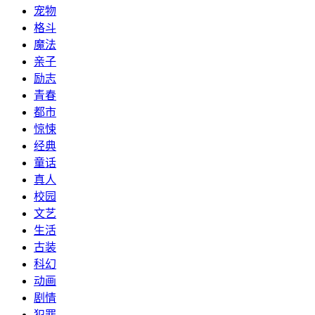
宠物
格斗
魔法
亲子
励志
青春
都市
惊悚
经典
童话
真人
校园
文艺
生活
古装
科幻
动画
剧情
犯罪