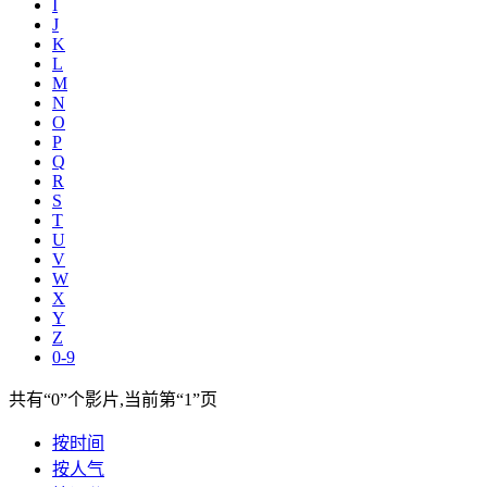
I
J
K
L
M
N
O
P
Q
R
S
T
U
V
W
X
Y
Z
0-9
共有
“0”
个影片,当前第
“1”
页
按时间
按人气