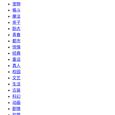
宠物
格斗
魔法
亲子
励志
青春
都市
惊悚
经典
童话
真人
校园
文艺
生活
古装
科幻
动画
剧情
犯罪