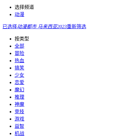
选择频道
动漫
已选择
动漫
都市
马来西亚
2023
重新筛选
按类型
全部
冒险
热血
搞笑
少女
恋爱
魔幻
推理
神魔
竞技
游戏
益智
机战