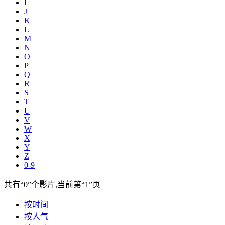
I
J
K
L
M
N
O
P
Q
R
S
T
U
V
W
X
Y
Z
0-9
共有
“0”
个影片,当前第
“1”
页
按时间
按人气