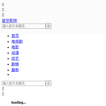



星空影院

首页
电视剧
电影
动漫
综艺
剧情
最新



loading...