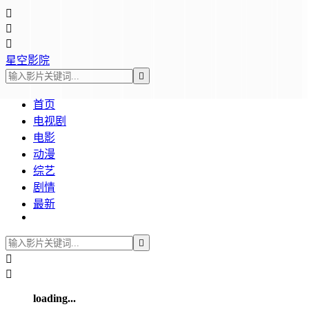



星空影院

首页
电视剧
电影
动漫
综艺
剧情
最新



loading...