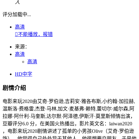
人
评分加载中...
高清

不能播放，报错
来源：
高清
高清
HD中字
剧情介绍
电影来玩2020由艾奇·罗伯逊,吉莉安·雅各布斯,小约翰·加拉赫,
温斯洛·费格雷,杰登·马林,加文·麦基弗·赖特,蕾切尔·威尔森,阿
拉娜·阿什利·马奎斯,达尔默·阿泽德,伊斯汗·莫里斯倾情出演，
豆瓣评分6.0 分，在美国火热播出，影片英文名：laiwan2020
，电影来玩2020剧情讲述了孤单的小男孩Olive（艾奇·罗伯逊
饰），他觉得自己处处异于其他人。他很想要交朋友，于是他