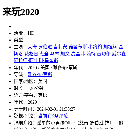
来玩2020
清晰：
HD
类型：
主演：
艾奇·罗伯逊
吉莉安·雅各布斯
小约翰·加拉赫
温
斯洛·费格雷
杰登·马林
加文·麦基弗·赖特
蕾切尔·威尔森
阿拉娜·阿什利·马奎斯
年代：
2020 / 美国 / 雅各布·蔡斯
导演：
雅各布·蔡斯
国家/地区：
美国
时长：
120分钟
语言/字幕：
英语
年代：
2020
更新时间：
2024-02-01 21:35:27
影视/评论：
当前有
0
条评论，

详细介绍：
孤单的小男孩Olive（艾奇·罗伯逊 饰），他