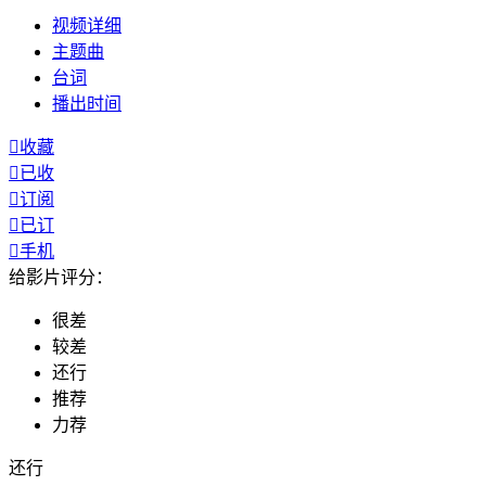
视频
详细
主题曲
台词
播出
时间

收藏

已收

订阅

已订

手机
给影片评分：
很差
较差
还行
推荐
力荐
还行