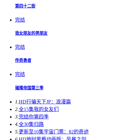
第四十二街
完结
我女朋友的男朋友
完结
传奇勇者
完结
璀璨帝国第三季
1.
HD
行骗天下JP：浪漫篇
2.
全15集
我的女友们
3.
完结
你第四季
4.
全30集
归路
5.
更新至10集
宇宙门票：82的奇迹
6.
HD
地狱男爵动画版：风暴之剑