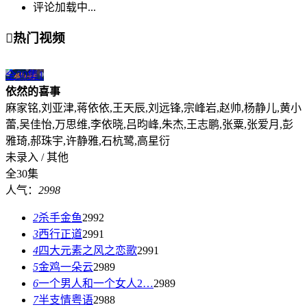
评论加载中...

热门视频
全30集
1
依然的喜事
麻家铭,刘亚津,蒋依依,王天辰,刘远锋,宗峰岩,赵帅,杨静儿,黄小
蕾,吴佳怡,万思维,李依晓,吕昀峰,朱杰,王志鹏,张粟,张爱月,彭
雅琦,郝珠宇,许静雅,石杭鹭,高星衍
未录入 / 其他
全30集
人气：
2998
2
杀手金鱼
2992
3
西行正道
2991
4
四大元素之风之恋歌
2991
5
金鸡一朵云
2989
6
一个男人和一个女人2…
2989
7
半支情粤语
2988