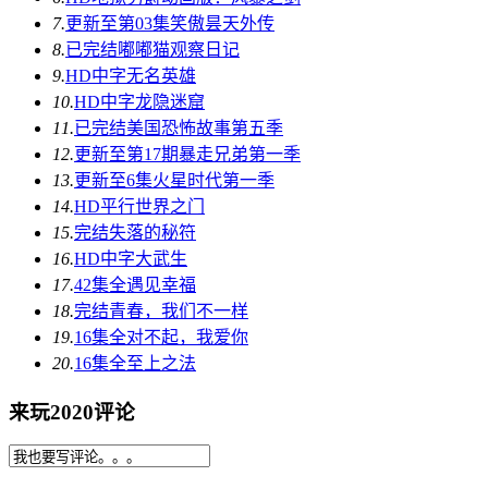
7.
更新至第03集
笑傲昙天外传
8.
已完结
嘟嘟猫观察日记
9.
HD中字
无名英雄
10.
HD中字
龙隐迷窟
11.
已完结
美国恐怖故事第五季
12.
更新至第17期
暴走兄弟第一季
13.
更新至6集
火星时代第一季
14.
HD
平行世界之门
15.
完结
失落的秘符
16.
HD中字
大武生
17.
42集全
遇见幸福
18.
完结
青春，我们不一样
19.
16集全
对不起，我爱你
20.
16集全
至上之法
来玩2020评论