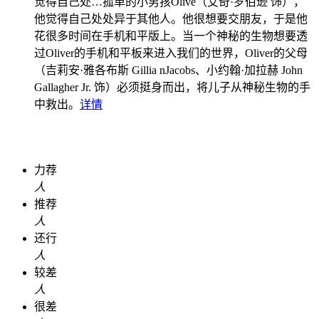
觉得自己处…
孤单的小男孩Olive（艾奇·罗伯逊 饰），
他觉得自己处处异于其他人。他很想要交朋友，于是他
花很多时间在手机和平版上。当一个神秘的生物想要透
过Oliver的手机和平板来进入我们的世界，Oliver的父母
（吉莉安·雅各布斯 Gillia nJacobs、小约翰·加拉赫 John
Gallagher Jr. 饰）必须挺身而出，将儿子从神秘生物的手
中救出。
详情
力荐
人
推荐
人
还行
人
较差
人
很差