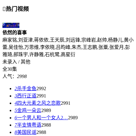

热门视频
全30集
1
依然的喜事
麻家铭,刘亚津,蒋依依,王天辰,刘远锋,宗峰岩,赵帅,杨静儿,黄小
蕾,吴佳怡,万思维,李依晓,吕昀峰,朱杰,王志鹏,张粟,张爱月,彭
雅琦,郝珠宇,许静雅,石杭鹭,高星衍
未录入 / 其他
全30集
人气：
2998
2
杀手金鱼
2992
3
西行正道
2991
4
四大元素之风之恋歌
2991
5
金鸡一朵云
2989
6
一个男人和一个女人2…
2989
7
半支情粤语
2988
8
美国民谣
2988