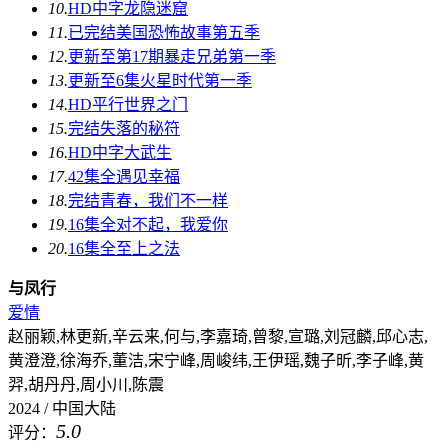
10.
HD中字
龙隐迷窟
11.
已完结
美国恐怖故事第五季
12.
更新至第17期
暴走兄弟第一季
13.
更新至6集
火星时代第一季
14.
HD
平行世界之门
15.
完结
失落的秘符
16.
HD中字
大武生
17.
42集全
遇见幸福
18.
完结
青春，我们不一样
19.
16集全
对不起，我爱你
20.
16集全
至上之法
与凤行
爱情
赵丽颖,林更新,辛云来,何与,李嘉琦,曾黎,宣璐,刘冠麟,邱心志,
黄澄澄,徐海乔,董洁,宋宁峰,周峻纬,王伊瑶,魏子昕,李子峰,黄
羿,胡丹丹,周小川,陈震
2024 / 中国大陆
5.0
评分：