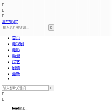



星空影院

首页
电视剧
电影
动漫
综艺
剧情
最新



loading...