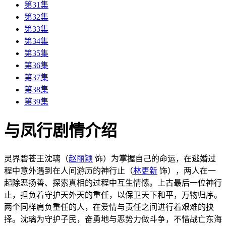
第31集
第32集
第33集
第34集
第35集
第36集
第37集
第38集
第39集
与凤行剧情介绍
灵界碧苍王沈璃（
赵丽颖
饰）为掌握自己的命运，在逃婚过
程中意外遇到在人间游历的神行止（
林更新
饰），两人在一
起除恶扬善、探索真相的过程中互生情愫。上古最后一位神行
止，担负着守护天外天的重任，以保卫天下和平，万物归序。
两个同样肩负重任的人，在爱情与责任之间进行着艰难的抉
择。沈璃为守护子民，奋勇地与恶势力做斗争，不惜战亡东海