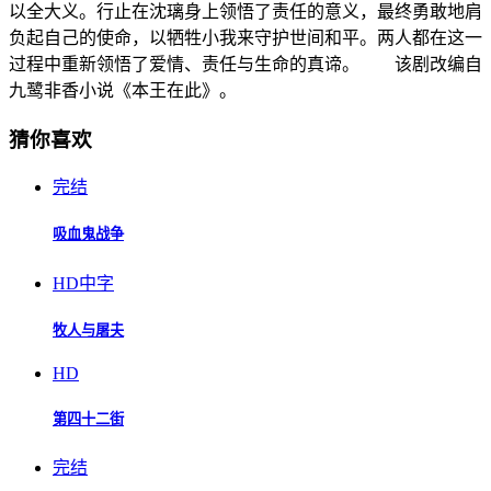
以全大义。行止在沈璃身上领悟了责任的意义，最终勇敢地肩
负起自己的使命，以牺牲小我来守护世间和平。两人都在这一
过程中重新领悟了爱情、责任与生命的真谛。 该剧改编自
九鹭非香小说《本王在此》。
猜你喜欢
完结
吸血鬼战争
HD中字
牧人与屠夫
HD
第四十二街
完结