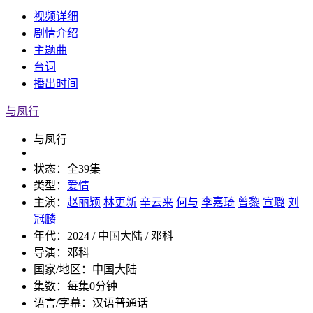
视频
详细
剧情
介绍
主题曲
台词
播出
时间
与凤行
与凤行
状态：
全39集
类型：
爱情
主演：
赵丽颖
林更新
辛云来
何与
李嘉琦
曾黎
宣璐
刘
冠麟
年代：
2024 / 中国大陆 / 邓科
导演：
邓科
国家/地区：
中国大陆
集数：
每集0分钟
语言/字幕：
汉语普通话