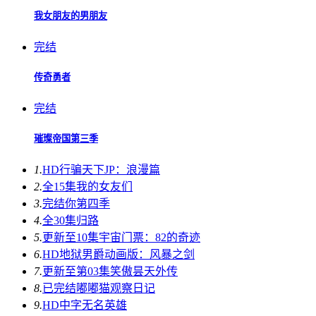
我女朋友的男朋友
完结
传奇勇者
完结
璀璨帝国第三季
1.
HD
行骗天下JP：浪漫篇
2.
全15集
我的女友们
3.
完结
你第四季
4.
全30集
归路
5.
更新至10集
宇宙门票：82的奇迹
6.
HD
地狱男爵动画版：风暴之剑
7.
更新至第03集
笑傲昙天外传
8.
已完结
嘟嘟猫观察日记
9.
HD中字
无名英雄