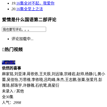
19.
16集全
对不起，我爱你
20.
16集全
至上之法
爱情是什么国语第二部评论
评论加载中...

热门视频
全30集
1
依然的喜事
麻家铭,刘亚津,蒋依依,王天辰,刘远锋,宗峰岩,赵帅,杨静儿,黄小
蕾,吴佳怡,万思维,李依晓,吕昀峰,朱杰,王志鹏,张粟,张爱月,彭
雅琦,郝珠宇,许静雅,石杭鹭,高星衍
未录入 / 其他
全30集
人气：
2998