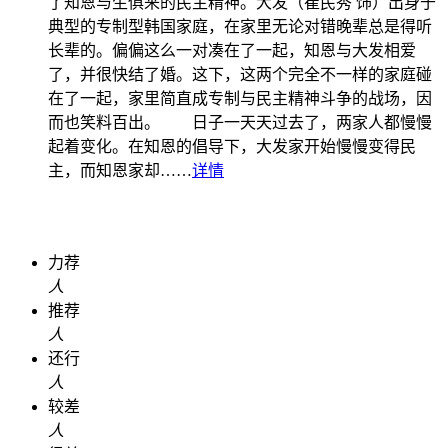
了知恩与生俱来的民主精神。大发（崔民秀 饰）出身于
典型的专制型韩国家庭，在家里无论对错晚辈总是得听
长辈的。偏偏这么一对凑在了一起，知恩与大发相爱
了，并很快结了婚。这下，这两个完全不一样的家庭碰
在了一起，家里简直成专制与民主精神斗争的战场，因
而也笑料百出。 日子一天天过去了，两家人都慢慢
起着变化。在知恩的倡导下，大发家开始慢慢变得民
主，而知恩家却……
详情
力荐
人
推荐
人
还行
人
较差
人