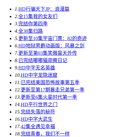
1.
HD
行骗天下JP：浪漫篇
2.
全15集
我的女友们
3.
完结
你第四季
4.
全30集
归路
5.
更新至10集
宇宙门票：82的奇迹
6.
HD
地狱男爵动画版：风暴之剑
7.
更新至第03集
笑傲昙天外传
8.
已完结
嘟嘟猫观察日记
9.
HD中字
无名英雄
10.
HD中字
龙隐迷窟
11.
已完结
美国恐怖故事第五季
12.
更新至第17期
暴走兄弟第一季
13.
更新至6集
火星时代第一季
14.
HD
平行世界之门
15.
完结
失落的秘符
16.
HD中字
大武生
17.
42集全
遇见幸福
18.
完结
青春，我们不一样