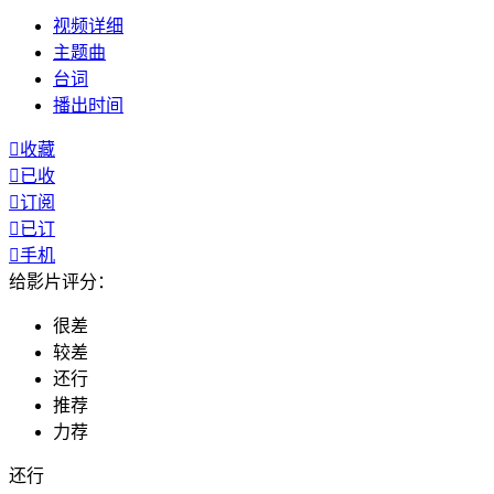
视频
详细
主题曲
台词
播出
时间

收藏

已收

订阅

已订

手机
给影片评分：
很差
较差
还行
推荐
力荐
还行