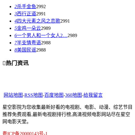
2
杀手金鱼
2992
3
西行正道
2991
4
四大元素之风之恋歌
2991
5
金鸡一朵云
2989
6
一个男人和一个女人2…
2989
7
半支情粤语
2988
8
美国民谣
2988

热门资讯
网站地图
-
RSS地图
-
百度地图
-
360地图
-
给我留言
星空影院为您收集最新好看的电视剧、电影、动漫、综艺节目
推荐免费观看,最新电视剧排行榜,高清视频电影网站尽在星空
网电影天堂。
粤ICP备20000143号-1