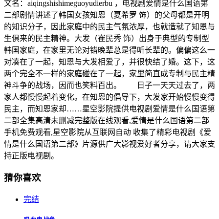
文名：aiqingshishimeguoyudierbu ，电视剧爱情是什么国语第
二部剧情讲述了韩国女孩知恩（夏希罗 饰）的父母都是开明
的知识分子，因此家庭中的民主气氛浓厚，也就造就了知恩与
生俱来的民主精神。大发（崔民秀 饰）出身于典型的专制型
韩国家庭，在家里无论对错晚辈总是得听长辈的。偏偏这么一
对凑在了一起，知恩与大发相爱了，并很快结了婚。这下，这
两个完全不一样的家庭碰在了一起，家里简直成专制与民主精
神斗争的战场，因而也笑料百出。 日子一天天过去了，两
家人都慢慢起着变化。在知恩的倡导下，大发家开始慢慢变得
民主，而知恩家却……星空影院提供电视剧爱情是什么国语第
二部全集高清未删减完整版在线观看,爱情是什么国语第二部
手机免费观看,星空影院从互联网自动 收集了精彩电视剧《爱
情是什么国语第二部》片源供广大影视爱好者分享，请大家支
持正版电视剧。
猜你喜欢
完结