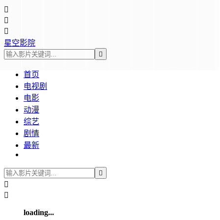



星空影院

首页
电视剧
电影
动漫
综艺
剧情
最新



loading...