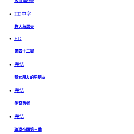
吸血鬼战争
HD中字
牧人与屠夫
HD
第四十二街
完结
我女朋友的男朋友
完结
传奇勇者
完结
璀璨帝国第三季