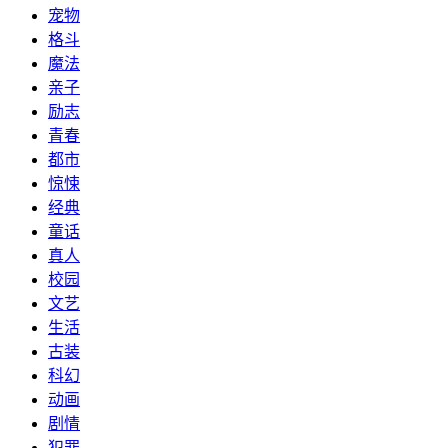
宠物
格斗
魔法
亲子
励志
青春
都市
惊悚
经典
童话
真人
校园
文艺
生活
古装
科幻
动画
剧情
犯罪