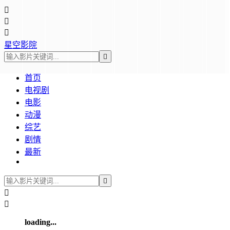



星空影院

首页
电视剧
电影
动漫
综艺
剧情
最新



loading...