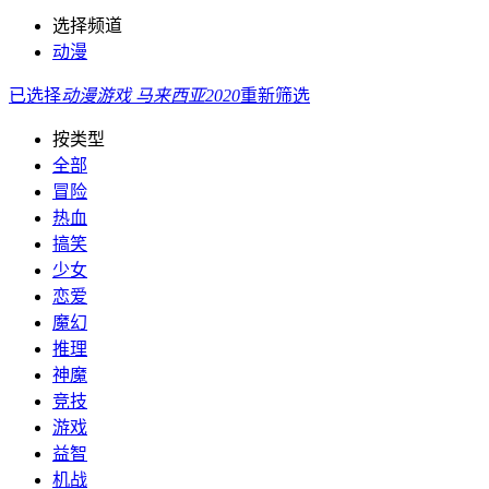
选择频道
动漫
已选择
动漫
游戏
马来西亚
2020
重新筛选
按类型
全部
冒险
热血
搞笑
少女
恋爱
魔幻
推理
神魔
竞技
游戏
益智
机战