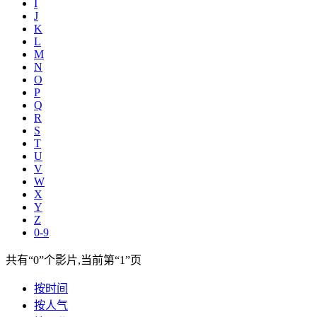
I
J
K
L
M
N
O
P
Q
R
S
T
U
V
W
X
Y
Z
0-9
共有
“0”
个影片,当前第
“1”
页
按时间
按人气