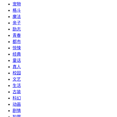
宠物
格斗
魔法
亲子
励志
青春
都市
惊悚
经典
童话
真人
校园
文艺
生活
古装
科幻
动画
剧情
犯罪