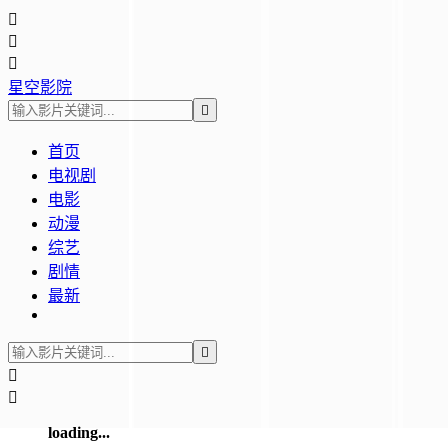



星空影院

首页
电视剧
电影
动漫
综艺
剧情
最新



loading...