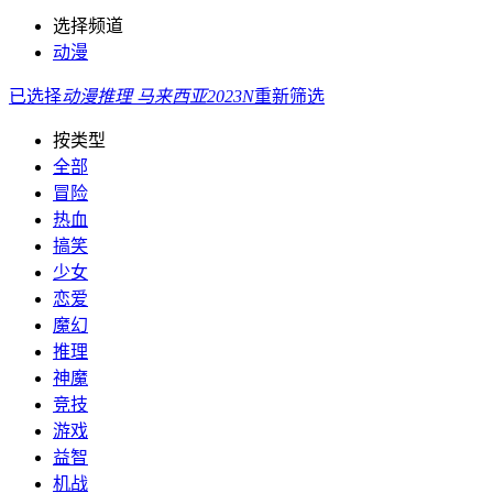
选择频道
动漫
已选择
动漫
推理
马来西亚
2023
N
重新筛选
按类型
全部
冒险
热血
搞笑
少女
恋爱
魔幻
推理
神魔
竞技
游戏
益智
机战