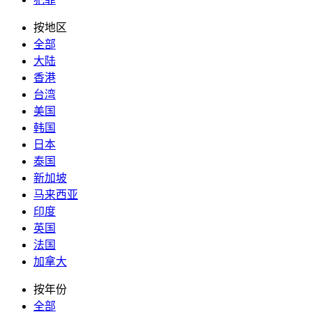
按地区
全部
大陆
香港
台湾
美国
韩国
日本
泰国
新加坡
马来西亚
印度
英国
法国
加拿大
按年份
全部