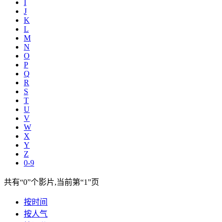
I
J
K
L
M
N
O
P
Q
R
S
T
U
V
W
X
Y
Z
0-9
共有
“0”
个影片,当前第
“1”
页
按时间
按人气