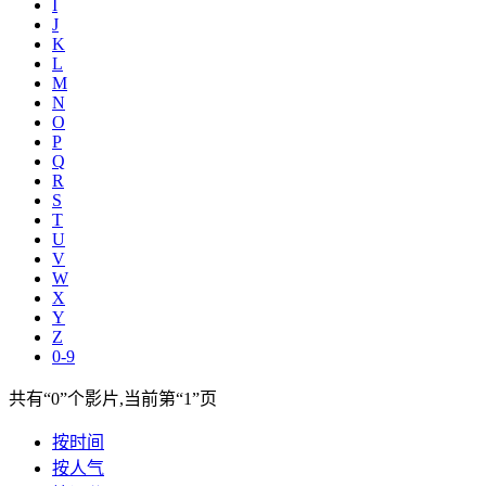
I
J
K
L
M
N
O
P
Q
R
S
T
U
V
W
X
Y
Z
0-9
共有
“0”
个影片,当前第
“1”
页
按时间
按人气