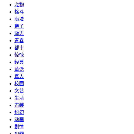
宠物
格斗
魔法
亲子
励志
青春
都市
惊悚
经典
童话
真人
校园
文艺
生活
古装
科幻
动画
剧情
犯罪