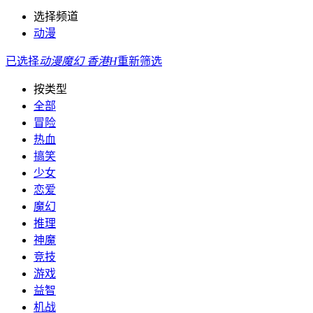
选择频道
动漫
已选择
动漫
魔幻
香港
H
重新筛选
按类型
全部
冒险
热血
搞笑
少女
恋爱
魔幻
推理
神魔
竞技
游戏
益智
机战