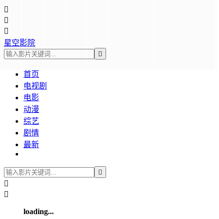



星空影院

首页
电视剧
电影
动漫
综艺
剧情
最新



loading...