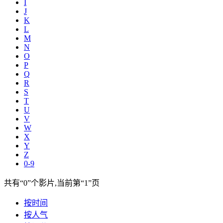
I
J
K
L
M
N
O
P
Q
R
S
T
U
V
W
X
Y
Z
0-9
共有
“0”
个影片,当前第
“1”
页
按时间
按人气