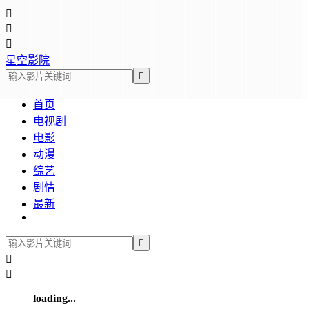



星空影院

首页
电视剧
电影
动漫
综艺
剧情
最新



loading...