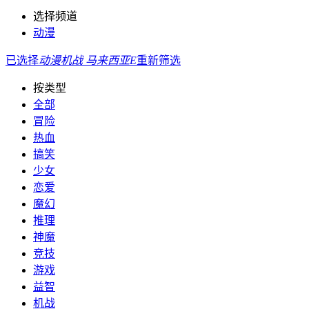
选择频道
动漫
已选择
动漫
机战
马来西亚
E
重新筛选
按类型
全部
冒险
热血
搞笑
少女
恋爱
魔幻
推理
神魔
竞技
游戏
益智
机战