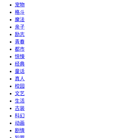
宠物
格斗
魔法
亲子
励志
青春
都市
惊悚
经典
童话
真人
校园
文艺
生活
古装
科幻
动画
剧情
犯罪