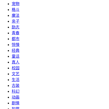
宠物
格斗
魔法
亲子
励志
青春
都市
惊悚
经典
童话
真人
校园
文艺
生活
古装
科幻
动画
剧情
犯罪