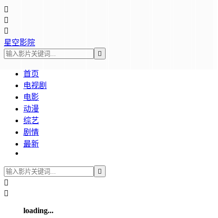



星空影院

首页
电视剧
电影
动漫
综艺
剧情
最新



loading...