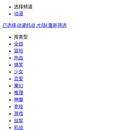
选择频道
动漫
已选择
动漫
机战
大陆
E
重新筛选
按类型
全部
冒险
热血
搞笑
少女
恋爱
魔幻
推理
神魔
竞技
游戏
益智
机战