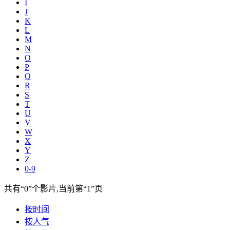
I
J
K
L
M
N
O
P
Q
R
S
T
U
V
W
X
Y
Z
0-9
共有
“0”
个影片,当前第
“1”
页
按时间
按人气