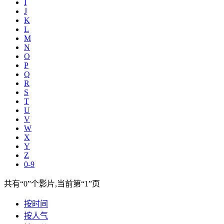
I
J
K
L
M
N
O
P
Q
R
S
T
U
V
W
X
Y
Z
0-9
共有
“0”
个影片,当前第
“1”
页
按时间
按人气