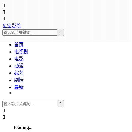



星空影院

首页
电视剧
电影
动漫
综艺
剧情
最新



loading...