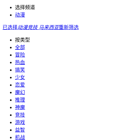
选择频道
动漫
已选择
动漫
竞技
马来西亚
重新筛选
按类型
全部
冒险
热血
搞笑
少女
恋爱
魔幻
推理
神魔
竞技
游戏
益智
机战