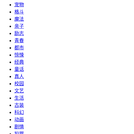
宠物
格斗
魔法
亲子
励志
青春
都市
惊悚
经典
童话
真人
校园
文艺
生活
古装
科幻
动画
剧情
犯罪