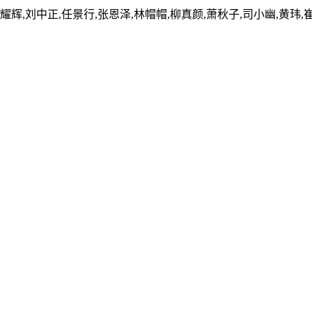
乔耀辉,刘中正,任景行,张恩泽,林帽帽,柳真颜,萧秋子,司小幽,黄玮,