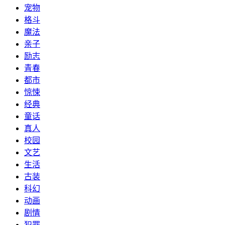
宠物
格斗
魔法
亲子
励志
青春
都市
惊悚
经典
童话
真人
校园
文艺
生活
古装
科幻
动画
剧情
犯罪