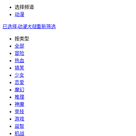
选择频道
动漫
已选择
动漫
大陆
重新筛选
按类型
全部
冒险
热血
搞笑
少女
恋爱
魔幻
推理
神魔
竞技
游戏
益智
机战