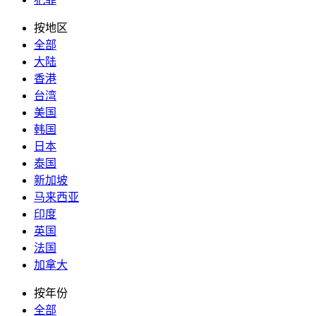
按地区
全部
大陆
香港
台湾
美国
韩国
日本
泰国
新加坡
马来西亚
印度
英国
法国
加拿大
按年份
全部