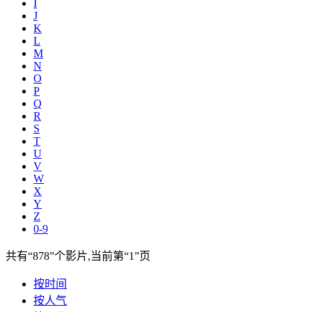
I
J
K
L
M
N
O
P
Q
R
S
T
U
V
W
X
Y
Z
0-9
共有
“878”
个影片,当前第
“1”
页
按时间
按人气