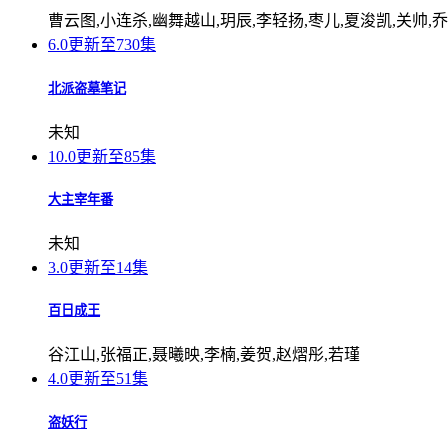
曹云图,小连杀,幽舞越山,玥辰,李轻扬,枣儿,夏浚凯,关帅,
6.0
更新至730集
北派盗墓笔记
未知
10.0
更新至85集
大主宰年番
未知
3.0
更新至14集
百日成王
谷江山,张福正,聂曦映,李楠,姜贺,赵熠彤,若瑾
4.0
更新至51集
盗妖行