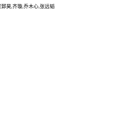
崔郅昊,齐璇,乔木心,张远韬