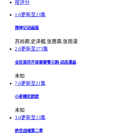
按评分
1.0
更新至23集
搜神记动画版
苏尚卿,史泽鲲,张惠霖,张雨濛
2.0
更新至273集
全民诡异开局掌握零元购·动态漫画
未知
7.0
更新至21集
小星帽尼欧欧
未知
3.0
更新至13集
绝世战魂第二季