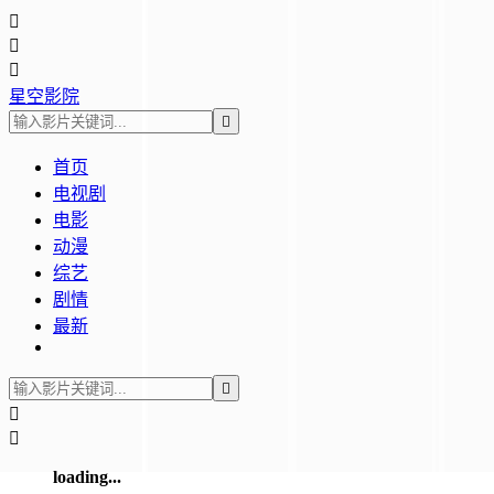



星空影院

首页
电视剧
电影
动漫
综艺
剧情
最新



loading...