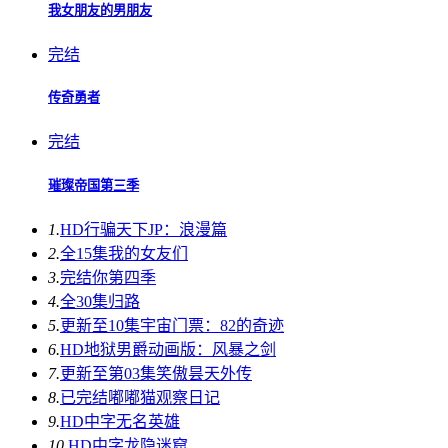
我女朋友的男朋友
完结
传奇勇者
完结
璀璨帝国第三季
1.
HD
行骗天下JP：浪漫篇
2.
全15集
我的女友们
3.
完结
你第四季
4.
全30集
归路
5.
更新至10集
宇宙门票：82的奇迹
6.
HD
地狱男爵动画版：风暴之剑
7.
更新至第03集
笑傲昙天外传
8.
已完结
嘟嘟猫观察日记
9.
HD中字
无名英雄
10.
HD中字
龙隐迷窟