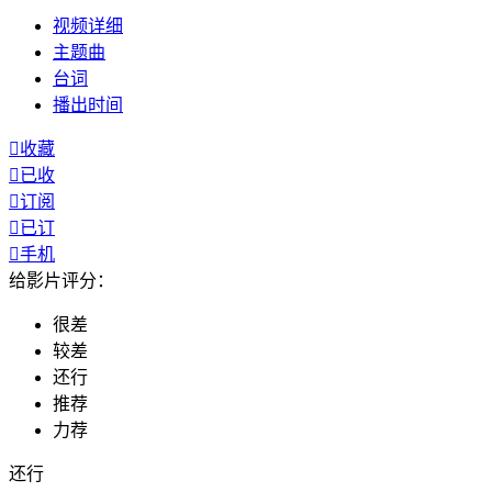
视频
详细
主题曲
台词
播出
时间

收藏

已收

订阅

已订

手机
给影片评分：
很差
较差
还行
推荐
力荐
还行