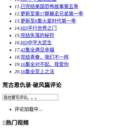
11.
已完结
美国恐怖故事第五季
12.
更新至第17期
暴走兄弟第一季
13.
更新至6集
火星时代第一季
14.
HD
平行世界之门
15.
完结
失落的秘符
16.
HD中字
大武生
17.
42集全
遇见幸福
18.
完结
青春，我们不一样
19.
16集全
对不起，我爱你
20.
16集全
至上之法
荒古恩仇录·破风篇评论
评论加载中...

热门视频