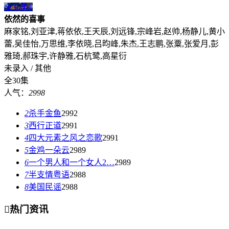
全30集
1
依然的喜事
麻家铭,刘亚津,蒋依依,王天辰,刘远锋,宗峰岩,赵帅,杨静儿,黄小
蕾,吴佳怡,万思维,李依晓,吕昀峰,朱杰,王志鹏,张粟,张爱月,彭
雅琦,郝珠宇,许静雅,石杭鹭,高星衍
未录入 / 其他
全30集
人气：
2998
2
杀手金鱼
2992
3
西行正道
2991
4
四大元素之风之恋歌
2991
5
金鸡一朵云
2989
6
一个男人和一个女人2…
2989
7
半支情粤语
2988
8
美国民谣
2988

热门资讯