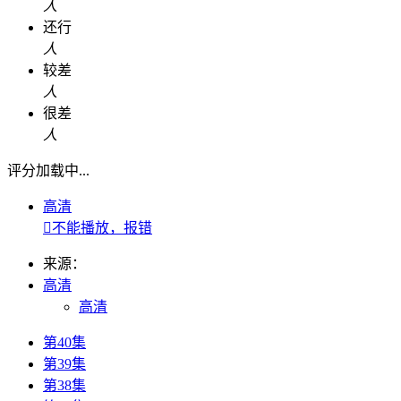
人
还行
人
较差
人
很差
人
评分加载中...
高清

不能播放，报错
来源：
高清
高清
第40集
第39集
第38集