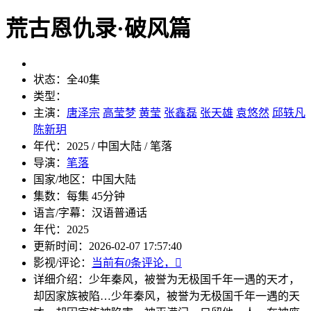
荒古恩仇录·破风篇
状态：
全40集
类型：
主演：
唐泽宗
高莹梦
黄莹
张鑫磊
张天雄
袁悠然
邱轶凡
陈新玥
年代：
2025 / 中国大陆 / 笔落
导演：
笔落
国家/地区：
中国大陆
集数：
每集 45分钟
语言/字幕：
汉语普通话
年代：
2025
更新时间：
2026-02-07 17:57:40
影视/评论：
当前有
0
条评论，

详细介绍：
少年秦风，被誉为无极国千年一遇的天才，
却因家族被陷…
少年秦风，被誉为无极国千年一遇的天