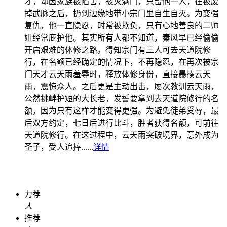
才，却因家族被陷害，被灭满门，只留他一人，在被废
掉武脉之后，扔到边缘地带小宗门里自生自灭。为变强
复仇，他一直隐忍，时常被欺负，只有心地善良的二师
姐经常庇护他。其实所有人都不知道，秦风早已经偷偷
开启艰难的体修之路。得知宗门有三人可去天道院修
行，在名额已经确定的情况下，不再隐忍，在再次被宗
门天才云天雨羞辱时，释放体修身份，直接暴揍云天
雨，震惊众人。之后更是主动出击，屡次教训云天雨，
公然挑衅护短的大长老，发誓要拿到去天道院修行的名
额，因为只有这样才能变得更强。为避免徒弟受辱，最
后双方约定，七日后进行比斗，胜者获得名额，可前往
天道院修行。在这过程中，云天雨突破境界，意外成为
圣子，受人追捧......
详情
力荐
人
推荐