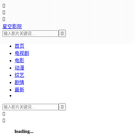



星空影院

首页
电视剧
电影
动漫
综艺
剧情
最新



loading...