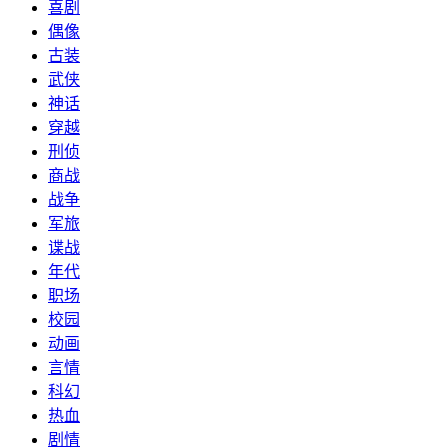
喜剧
偶像
古装
武侠
神话
穿越
刑侦
商战
战争
军旅
谍战
年代
职场
校园
动画
言情
科幻
热血
剧情