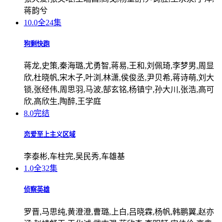
蒋韵兮
10.0
全24集
狗剩快跑
蒋龙,史策,秦海璐,尤勇智,蒋易,王和,刘佩琦,李梦男,周显
欣,杜晓帆,宋木子,叶浏,林潇,侯俊丞,尹贝希,蒋诗萌,刘大
锁,张经伟,周思羽,马波,郜玄铭,杨镇宁,孙大川,张浩,高可
欣,高欣生,陶醉,王学庭
8.0
完结
恋爱至上主义区域
李泰彬,车柱完,吴民秀,车雄基
1.0
全32集
侦察英雄
罗晋,马思纯,黄澄澄,曹璐,上白,吕晓霖,杨帆,韩鹏翼,赵亦