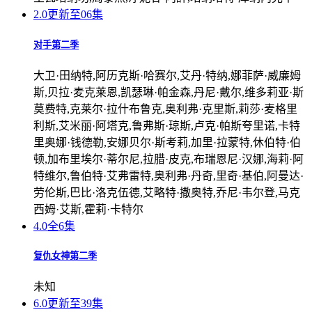
2.0
更新至06集
对手第二季
大卫·田纳特,阿历克斯·哈赛尔,艾丹·特纳,娜菲萨·威廉姆
斯,贝拉·麦克莱恩,凯瑟琳·帕金森,丹尼·戴尔,维多莉亚·斯
莫费特,克莱尔·拉什布鲁克,奥利弗·克里斯,莉莎·麦格里
利斯,艾米丽·阿塔克,鲁弗斯·琼斯,卢克·帕斯夸里诺,卡特
里奥娜·钱德勒,安娜贝尔·斯考莉,加里·拉蒙特,休伯特·伯
顿,加布里埃尔·蒂尔尼,拉腊·皮克,布瑞恩尼·汉娜,海莉·阿
特维尔,鲁伯特·艾弗雷特,奥利弗·丹奇,里奇·基伯,阿曼达·
劳伦斯,巴比·洛克伍德,艾略特·撒奥特,乔尼·韦尔登,马克
西姆·艾斯,霍莉·卡特尔
4.0
全6集
复仇女神第二季
未知
6.0
更新至39集