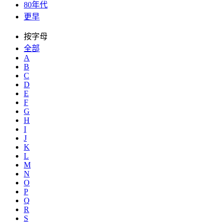
80年代
更早
按字母
全部
A
B
C
D
E
F
G
H
I
J
K
L
M
N
O
P
Q
R
S