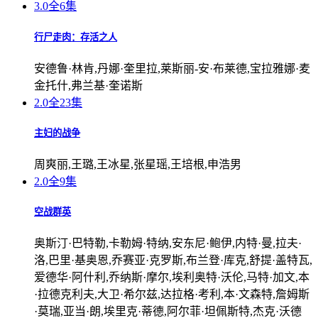
3.0
全6集
行尸走肉：存活之人
安德鲁·林肯,丹娜·奎里拉,莱斯丽-安·布莱德,宝拉雅娜·麦
金托什,弗兰基·奎诺斯
2.0
全23集
主妇的战争
周爽丽,王璐,王冰星,张星瑶,王培根,申浩男
2.0
全9集
空战群英
奥斯汀·巴特勒,卡勒姆·特纳,安东尼·鲍伊,内特·曼,拉夫·
洛,巴里·基奥恩,乔赛亚·克罗斯,布兰登·库克,舒提·盖特瓦,
爱德华·阿什利,乔纳斯·摩尔,埃利奥特·沃伦,马特·加文,本
·拉德克利夫,大卫·希尔兹,达拉格·考利,本·文森特,詹姆斯
·莫瑞,亚当·朗,埃里克·蒂德,阿尔菲·坦佩斯特,杰克·沃德