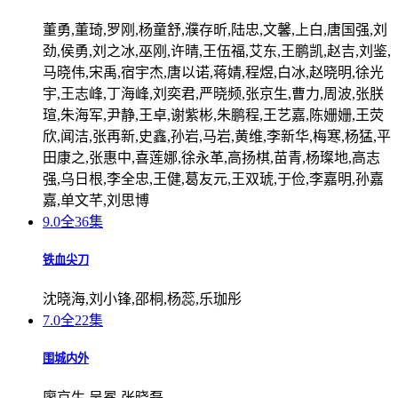
董勇,董琦,罗刚,杨童舒,濮存昕,陆忠,文馨,上白,唐国强,刘
劲,侯勇,刘之冰,巫刚,许晴,王伍福,艾东,王鹏凯,赵吉,刘鉴,
马晓伟,宋禹,宿宇杰,唐以诺,蒋婧,程煜,白冰,赵晓明,徐光
宇,王志峰,丁海峰,刘奕君,严晓频,张京生,曹力,周波,张朕
瑄,朱海军,尹静,王卓,谢紫彬,朱鹏程,王艺嘉,陈姗姗,王荧
欣,闻洁,张再新,史鑫,孙岩,马岩,黄维,李新华,梅寒,杨猛,平
田康之,张惠中,喜莲娜,徐永革,高扬棋,苗青,杨璨地,高志
强,乌日根,李全忠,王健,葛友元,王双琥,于俭,李嘉明,孙嘉
嘉,单文芊,刘思博
9.0
全36集
铁血尖刀
沈晓海,刘小锋,邵桐,杨蕊,乐珈彤
7.0
全22集
围城内外
廖京生,吴冕,张晓磊