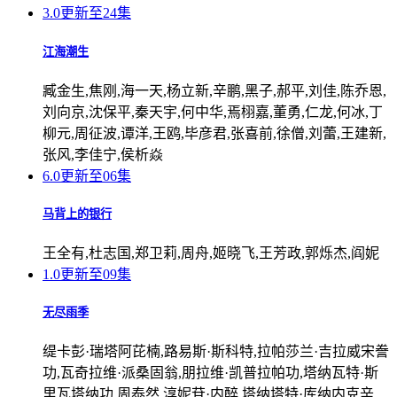
3.0
更新至24集
江海潮生
臧金生,焦刚,海一天,杨立新,辛鹏,黑子,郝平,刘佳,陈乔恩,
刘向京,沈保平,秦天宇,何中华,焉栩嘉,董勇,仁龙,何冰,丁
柳元,周征波,谭洋,王鸥,毕彦君,张喜前,徐僧,刘蕾,王建新,
张风,李佳宁,侯析焱
6.0
更新至06集
马背上的银行
王全有,杜志国,郑卫莉,周舟,姬晓飞,王芳政,郭烁杰,阎妮
1.0
更新至09集
无尽雨季
缇卡彭·瑞塔阿芘楠,路易斯·斯科特,拉帕莎兰·吉拉威宋誊
功,瓦奇拉维·派桑固翁,朋拉维·凯普拉帕功,塔纳瓦特·斯
里瓦塔纳功,周泰然,淳妮苷·内醉,塔纳塔特·库纳内克辛