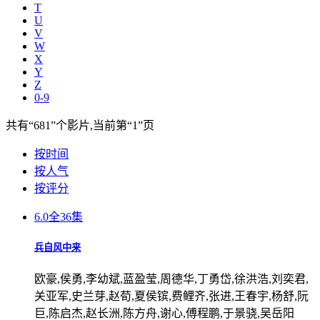
T
U
V
W
X
Y
Z
0-9
共有
“681”
个影片,当前第
“1”
页
按时间
按人气
按评分
6.0
全36集
兵自风中来
欧豪,侯勇,李幼斌,蓝盈莹,周德华,丁勇岱,徐洪浩,刘奕君,
关亚军,史兰芽,赵荀,夏侯镔,费鲤齐,张进,王春宇,杨舒,阮
巨,陈启杰,赵长洲,陈方舟,谢心,傅程鹏,于景骁,吴岳阳