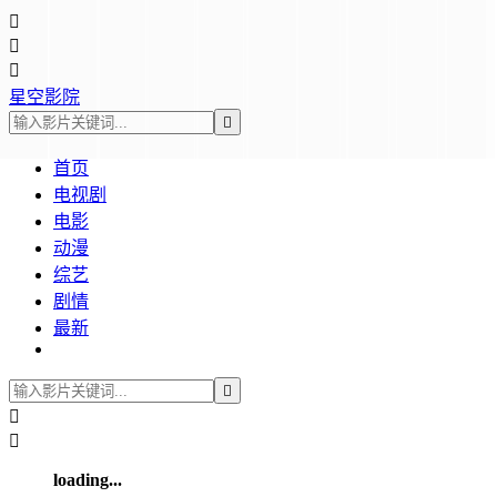



星空影院

首页
电视剧
电影
动漫
综艺
剧情
最新



loading...