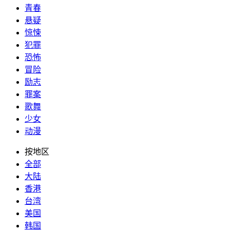
青春
悬疑
惊悚
犯罪
恐怖
冒险
励志
罪案
歌舞
少女
动漫
按地区
全部
大陆
香港
台湾
美国
韩国