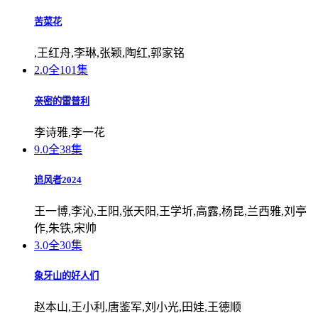
苦菜花
,王红舟,李琳,张颖,陶红,郭家铭
2.0
全101集
亲密的雷普利
李诗雅,李一花
9.0
全38集
追风者2024
王一博,李沁,王阳,张天阳,王学圻,高露,杨昆,兰西雅,刘亭
作,朱铁,宋帅
3.0
全30集
象牙山的好人们
赵本山,王小利,唐鉴军,刘小光,田娃,王德顺