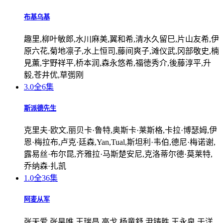
布基乌基
趣里,柳叶敏郎,水川麻美,翼和希,清水久留巳,片山友希,伊
原六花,菊地凛子,水上恒司,藤间爽子,滩仪武,冈部敬史,楠
見薫,宇野祥平,桥本润,森永悠希,福徳秀介,後藤淳平,升
毅,苍井优,草彅刚
3.0
全6集
斯派德先生
克里夫·欧文,丽贝卡·鲁特,奥斯卡·莱斯格,卡拉·博瑟姆,伊
恩·梅拉布,卢克·廷森,Yan,Tual,斯坦利·韦伯,德尼·梅诺谢,
露易丝·布尔昆,齐雅拉·马斯楚安尼,克洛蒂尔德·莫莱特,
乔纳森·扎凯
1.0
全36集
阿麦从军
张天爱,张昊唯,王瑞昌,高戈,杨童舒,尹铸胜,王永泉,于洋,