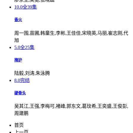
10.0
全39集
香火
周一围,苗圃,韩童生,李彬,王佳佳,宋晓英,马丽,崔志刚,代
旭
5.0
全25集
掩护
陆毅,刘涛,朱泳腾
8.0
完结
硬骨头
吴其江,王强,李梅可,褚峰,郭东文,葛玟希,王奕盛,王俊彭,
周建鹏
首页
上一页